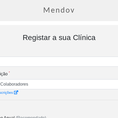
Mendov
Registar a sua Clínica
*
ição
scrições
no Anual
(Recomendado)