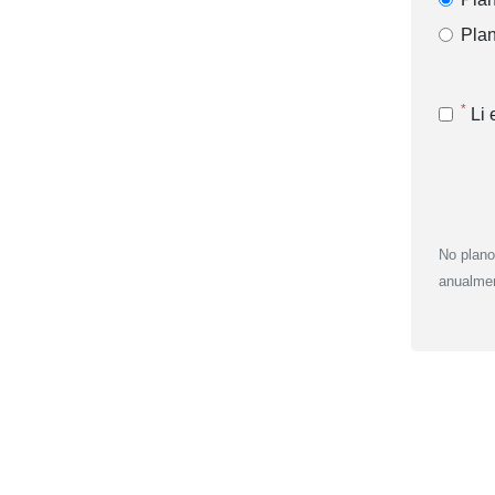
Pla
*
Li 
No plano
anualmen